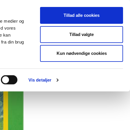
Tillad alle cookies
ale medier og
ed vores
lender
Databasen
Viden om
Tillad valgte
re kan
fra din brug
Kun nødvendige cookies
Vis detaljer