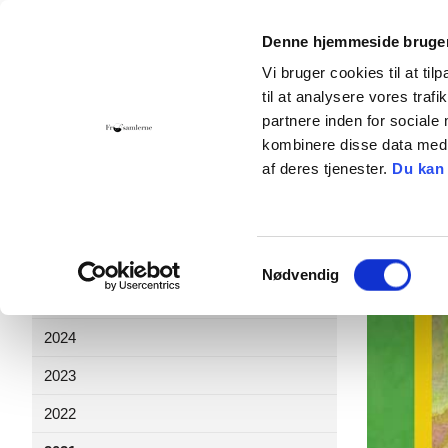
Denne hjemmeside bruger
Vi bruger cookies til at til
til at analysere vores tra
Hjem
Foreningen
Bliv medlem
Giv 
partnere inden for sociale
kombinere disse data med a
Kontakt
Cookies
af deres tjenester.
Du kan
Nyheder
2026
Samtykkevalg
Nødvendig
2025
2024
2023
2022