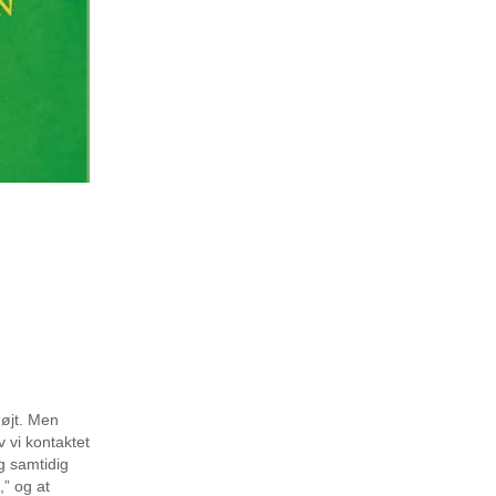
højt. Men
 vi kontaktet
ig samtidig
,” og at