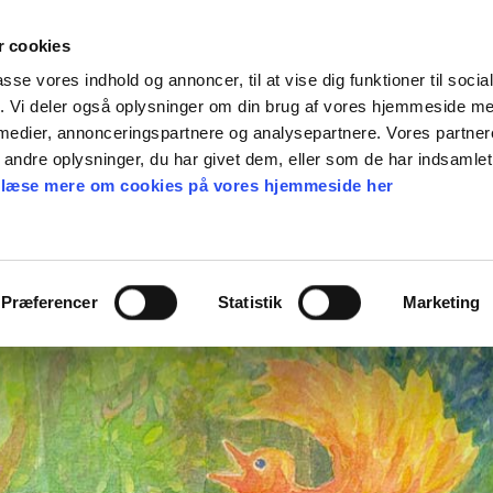
 cookies
passe vores indhold og annoncer, til at vise dig funktioner til soci
fik. Vi deler også oplysninger om din brug af vores hjemmeside m
en gave
Find frø
Webshop
Nyheder
Ka
 medier, annonceringspartnere og analysepartnere. Vores partne
ndre oplysninger, du har givet dem, eller som de har indsamlet 
 læse mere om cookies på vores hjemmeside her
Præferencer
Statistik
Marketing