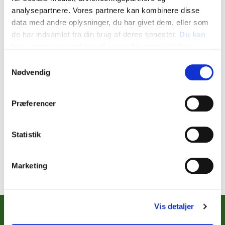
2020
analysepartnere. Vores partnere kan kombinere disse
data med andre oplysninger, du har givet dem, eller som
2019
de har indsamlet fra din brug af deres tjenester.
Du kan
2018
læse mere om cookies på vores hjemmeside her
Webportal for danske spiseplanter
Samtykkevalg
Temadag om jordbrugets plantegenetiske ressourcer
Nødvendig
Præferencer
Nyheder fra 2018
Statistik
Marketing
Vis detaljer
Foreningen Frøsamlerne