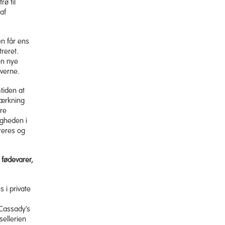
ø til
af
en får ens
treret.
en nye
averne.
tiden at
mærkning
ore
igheden i
treres og
 fødevarer,
s i private
’Cassady’s
sellerien