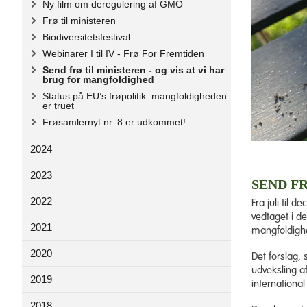
Ny film om deregulering af GMO
Frø til ministeren
Biodiversitetsfestival
Webinarer I til IV - Frø For Fremtiden
Send frø til ministeren - og vis at vi har
brug for mangfoldighed
Status på EU’s frøpolitik: mangfoldigheden
er truet
Frøsamlernyt nr. 8 er udkommet!
2024
2023
SEND F
2022
Fra juli til
vedtaget i d
2021
mangfoldighed
2020
Det forslag,
udveksling a
2019
international
2018