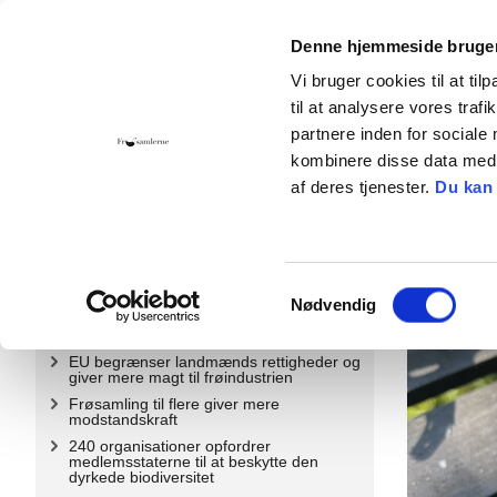
Denne hjemmeside bruger
Vi bruger cookies til at til
til at analysere vores tra
Hjem
Foreningen
Bliv medlem
Giv 
partnere inden for sociale
kombinere disse data med a
Kontakt
Cookies
af deres tjenester.
Du kan
Nyheder
2026
Samtykkevalg
Nødvendig
2025
EU begrænser landmænds rettigheder og
giver mere magt til frøindustrien
Frøsamling til flere giver mere
modstandskraft
240 organisationer opfordrer
medlemsstaterne til at beskytte den
dyrkede biodiversitet