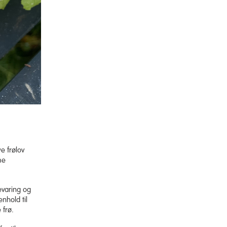
e frølov
me
evaring og
nhold til
 frø.