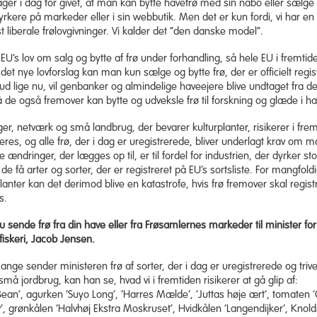
er i dag for givet, at man kan bytte havefrø med sin nabo eller sælge fr
rkere på markeder eller i sin webbutik. Men det er kun fordi, vi har en 
 liberale frølovgivninger. Vi kalder det ”den danske model”.
EU’s lov om salg og bytte af frø under forhandling, så hele EU i fremtid
e det nye lovforslag kan man kun sælge og bytte frø, der er officielt regis
ud lige nu, vil genbanker og almindelige haveejere blive undtaget fra d
så de også fremover kan bytte og udveksle frø til forskning og glæde i h
er, netværk og små landbrug, der bevarer kulturplanter, risikerer i frem
reres, og alle frø, der i dag er uregistrerede, bliver underlagt krav om 
e ændringer, der lægges op til, er til fordel for industrien, der dyrker st
 få arter og sorter, der er registreret på EU’s sortsliste. For mangfold
lanter kan det derimod blive en katastrofe, hvis frø fremover skal regis
s.
u sende frø fra din have eller fra Frøsamlernes markeder til minister for
fiskeri, Jacob Jensen.
mange sender ministeren frø af sorter, der i dag er uregistrerede og trive
må jordbrug, kan han se, hvad vi i fremtiden risikerer at gå glip af:
ean’, agurken ’Suyo Long’, ‘Harres Mælde’, ’Juttas høje ært’, tomaten 
’, grønkålen ’Halvhøj Ekstra Moskruset’, Hvidkålen ’Langendijker’, Knold