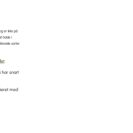
g er ikke på
t holde i
tionelle sorter
der
.
i har snart
sieret med