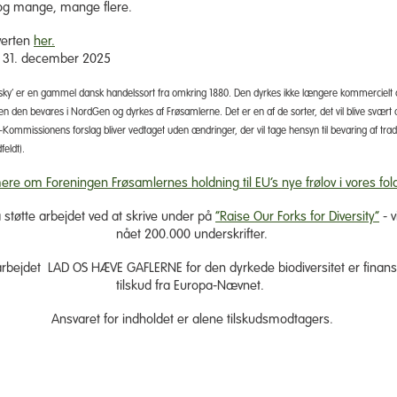
 og mange, mange flere.
verten
her.
r 31. december 2025
ky’ er en gammel dansk handelssort fra omkring 1880. Den dyrkes ikke længere kommercielt o
Men den bevares i NordGen og dyrkes af Frøsamlerne. Det er en af de sorter, det vil blive svært a
-Kommissionens forslag bliver vedtaget uden ændringer, der vil tage hensyn til bevaring af tradi
feldt).
re om Foreningen Frøsamlernes holdning til EU’s nye frølov i vores fol
støtte arbejdet ved at skrive under på
“Raise Our Forks for Diversity”
- v
nået 200.000 underskrifter.
rbejdet LAD OS HÆVE GAFLERNE for den dyrkede biodiversitet er finan
tilskud fra Europa-Nævnet.
Ansvaret for indholdet er alene tilskudsmodtagers.