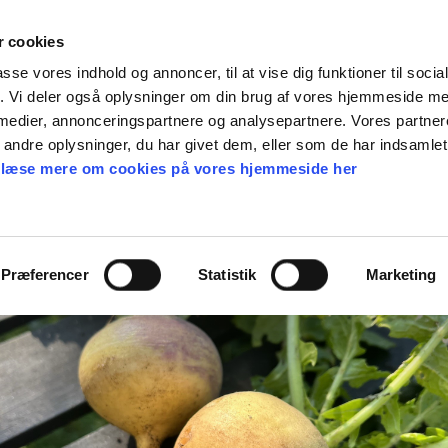
 cookies
passe vores indhold og annoncer, til at vise dig funktioner til soci
fik. Vi deler også oplysninger om din brug af vores hjemmeside m
en gave
Find frø
Webshop
Nyheder
Ka
 medier, annonceringspartnere og analysepartnere. Vores partne
ndre oplysninger, du har givet dem, eller som de har indsamlet 
 læse mere om cookies på vores hjemmeside her
Præferencer
Statistik
Marketing