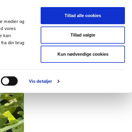
Tillad alle cookies
ale medier og
ed vores
lender
Databasen
Viden om
Tillad valgte
re kan
fra din brug
Kun nødvendige cookies
Vis detaljer