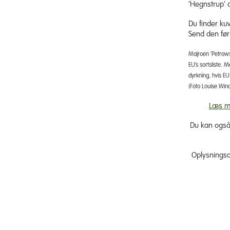
’Hegnstrup’
Du finder ku
Send den fø
Majroen ’Petrows
EU’s sortsliste. 
dyrkning, hvis EU
(Foto Louise Wind
Læs me
Du kan også 
Oplysningsa