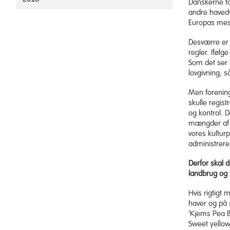
Danskerne tag
andre havedy
Europas mest
Desværre er 
regler. Ifølg
Som det ser 
lovgivning, 
Men forening
skulle regist
og kontrol. D
mængder af de
vores kulturp
administrere
Derfor skal d
landbrug og 
Hvis rigtigt 
haver og på s
’Kjems Pea B
Sweet yellow