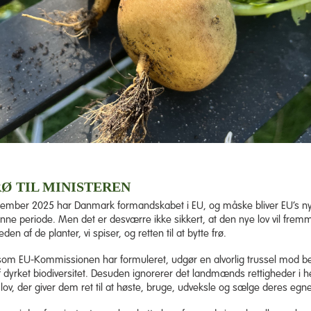
RØ TIL MINISTEREN
 december 2025 har Danmark formandskabet i EU, og måske bliver EU’s ny
enne periode. Men det er desværre ikke sikkert, at den nye lov vil frem
en af de planter, vi spiser, og retten til at bytte frø.
 som EU-Kommissionen har formuleret, udgør en alvorlig trussel mod b
f dyrket biodiversitet. Desuden ignorerer det landmænds rettigheder i he
 lov, der giver dem ret til at høste, bruge, udveksle og sælge deres egne