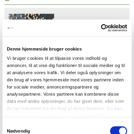
Denne hjemmeside bruger cookies
Tid og dato:
Vi bruger cookies til at tilpasse vores indhold og
Tirsdag 23. april 2024, kl. 17:00 til 19:30
annoncer, til at vise dig funktioner til sociale medier og til
Adresse:
at analysere vores trafik. Vi deler også oplysninger om
"Akademikertårnet", Lindevangs Allé 2
din brug af vores hjemmeside med vores partnere inden
2000 Frederiksberg
for sociale medier, annonceringspartnere og
Oversigt
analysepartnere. Vores partnere kan kombinere disse
data med andre oplysninger, du har givet dem, eller som
de har indsamlet fra din brug af deres tjenester.
Du kan
læse mere om cookies på vores hjemmeside her
Hvis du er medlem af Danmarks
Samtykkevalg
Magisterforening, kan du komme til
Nødvendig