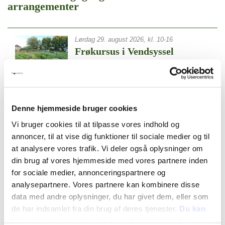
arrangementer
Lørdag 29. august 2026, kl. 10-16
Frøkursus i Vendsyssel
Frøkursus i Vendsyssel
Lørdag d. 5 september (10-17) og Søndag d. 6
Denne hjemmeside bruger cookies
september (10-16)
Vi bruger cookies til at tilpasse vores indhold og
Økologisk høstmarked på Lille
Østergaard, Brønderslev
annoncer, til at vise dig funktioner til sociale medier og til
at analysere vores trafik. Vi deler også oplysninger om
Vær med når Lille Østergaards Økologi
din brug af vores hjemmeside med vores partnere inden
inviterer til Økologisk Høstmarked for 30.
for sociale medier, annonceringspartnere og
gang! Gratis adgang
analysepartnere. Vores partnere kan kombinere disse
data med andre oplysninger, du har givet dem, eller som
Søndag d. 6. september 2026 kl. 10-16
de har indsamlet fra din brug af deres tjenester.
Du kan
Øko-høstmarked i
læse mere om cookies på vores hjemmeside her