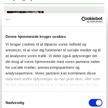
Denne hjemmeside bruger cookies
Vi bruger cookies til at tilpasse vores indhold og
Tid og dato:
annoncer, til at vise dig funktioner til sociale medier og til
Lørdag 25/9 - Søndag 26/9 10-16
at analysere vores trafik. Vi deler også oplysninger om
Adresse:
din brug af vores hjemmeside med vores partnere inden
Frilandsmuseet, Højskolevej 19
for sociale medier, annonceringspartnere og
2800 Kongens Lyngby
analysepartnere. Vores partnere kan kombinere disse
Oversigt
data med andre oplysninger, du har givet dem, eller som
de har indsamlet fra din brug af deres tjenester.
Du kan
læse mere om cookies på vores hjemmeside her
Samtykkevalg
Efterårshygge for Havenørder og Hele
Nødvendig
Familien