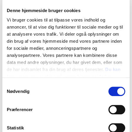
Haverundvisninger, ture i naturen,
Denne hjemmeside bruger cookies
høstens håndværk, mad med bælgfrugter,
Vi bruger cookies til at tilpasse vores indhold og
annoncer, til at vise dig funktioner til sociale medier og til
'frøbytteorgie' og mere
at analysere vores trafik. Vi deler også oplysninger om
Vi håber at kunne åbne for tilmelding omkring 8. august. Vi
din brug af vores hjemmeside med vores partnere inden
udsender en e-mail med tilmeldingslinket, så snart alt er klart.
for sociale medier, annonceringspartnere og
Hold øje indtil da med denne side for flere detaljer.
analysepartnere. Vores partnere kan kombinere disse
data med andre oplysninger, du har givet dem, eller som
Her er det foreløbige program
de har indsamlet fra din brug af deres tjenester.
Du kan
Højskolen har mange spændende udviklingsprojekter omkring
læse mere om cookies på vores hjemmeside her
bæredygtighed, klimavenlige kost, selvforsyning, økologi,
Samtykkevalg
egnshistorie og lokale fællesskaber. Vi får en rundvisning i de
Nødvendig
mange haver og biotoper omkring skolen.
Vi planlægge workshops, ture og aktiviteter med den lokale natur
og frøsamlernes egne projekter som tema. Blandt disse:
Præferencer
En frøsamlers have som græsrods genbank, levende
laboratorium og udviklingsværksted.
Statistik
Bliv bedre til at bruge de kendte bælgfrugter i madplanen,