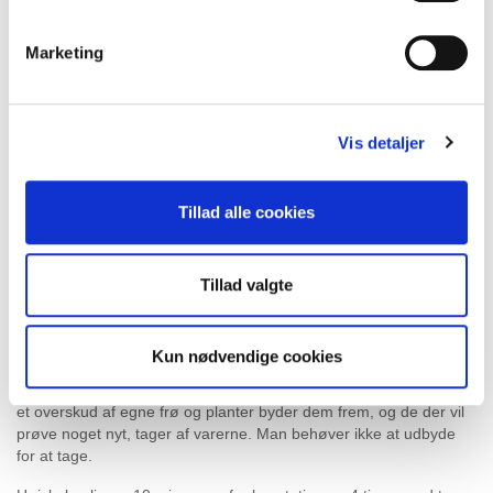
få nye ideer og lær mere om bælgfrugternes vigtige bidrag
til vegetarisk og 'flexitarisk' kost.
Marketing
Tag på en sanketur i den lokale natur - der hvor sæsonens
udbud er bedst - for at lære mere om at samle vilde
spiselige planter og svampe.
Saml østers i Vadehavet (og spis den til aften som forret),
Vis detaljer
og oplev Rømøs natur undervejs.
Besøg en frøsamlerhave med speciale i mindre kendte
bælgfrugter i danske køkkenhaver, så som kikærter, linser,
Tillad alle cookies
lupiner, hestebønner og forskellige typer af gråærter. Lær
om dyrkning og høst og få frøprøver med hjem.
Tag på en vandretur i Draved skov, der er så tæt som vi
kommer på en oprindelig dansk urskov, med sin
Tillad valgte
særlige kulturhistorie og flora.
Du kan også vælge 3 timers undervisning i høstens håndværk i
Kun nødvendige cookies
frøsamlerhaven - høst, tærskning, rensning og opbevaring af frø..
Og lørdag aften er der vores "frøorgie", hvor de der har
et overskud af egne frø og planter byder dem frem, og de der vil
prøve noget nyt, tager af varerne. Man behøver ikke at udbyde
for at tage.